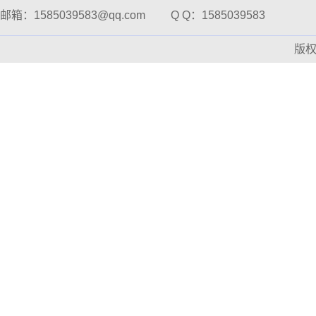
邮箱：1585039583@qq.com
Q Q：1585039583
版
刀式研磨仪
全自动标准溶液配制仪