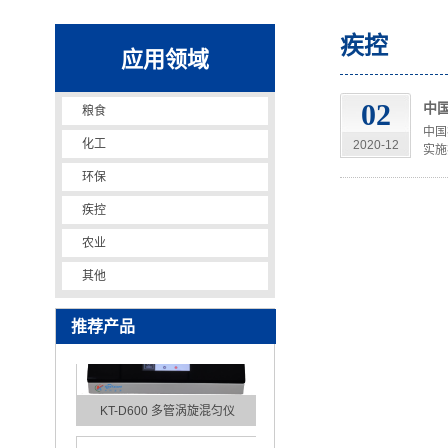
疾控
应用领域
02
中
粮食
中国
化工
2020-12
实施
全自动磁珠亲和纯化仪
环保
疾控
农业
其他
推荐产品
KT-D600 多管涡旋混匀仪