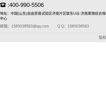
:400-990-5506
地址：中国(山东)自由贸易试验区济南片区联东U谷·济南章锦综合
KT-D500 多管涡旋混匀仪
中心
邮箱：1585039583@qq.com
Q Q：1585039583
版
KT-D300 多管涡旋混匀仪