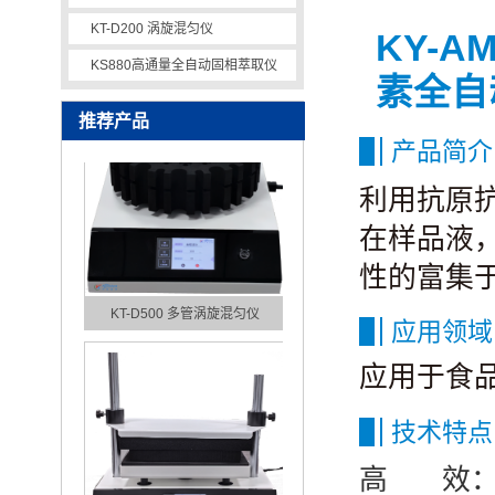
KT-D200 涡旋混匀仪
KY-
KT-D600 多管涡旋混匀仪
KS880高通量全自动固相萃取仪
素全自
推荐产品
产品简介
利用抗原
在样品液
性的富集
KT-D500 多管涡旋混匀仪
应用领域
应用于食
技术特点
⾼ 效：