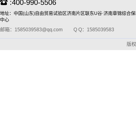
:400-990-5506
全自动免疫亲和制备平台
地址：中国(山东)自由贸易试验区济南片区联东U谷·济南章锦综合
中心
邮箱：1585039583@qq.com
Q Q：1585039583
版
全自动磁珠亲和纯化仪