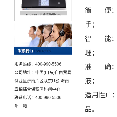
简 便：
KT-D300 多管涡旋混匀仪
⼿；
智 能：
理；
准 确：
服务热线：400-990-5506
KT-D200 涡旋混匀仪
公司地址：中国(山东)自由贸易
液；
试验区济南片区联东U谷·济南
章锦综合保税区科创中心
适⽤性⼴
联系电话：400-990-5506
邮 箱：
品。