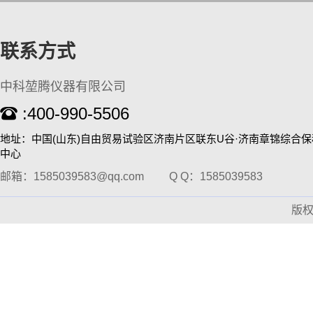
联系方式
中科堃腾仪器有限公司
:400-990-5506
地址：中国(山东)自由贸易试验区济南片区联东U谷·济南章锦综合
中心
KT-D200 涡旋混匀仪
邮箱：1585039583@qq.com
Q Q：1585039583
版
高通量全自动固相萃取仪