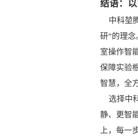
结语：以
中科堃
研”的理
KT-D500 多管涡旋混匀仪
室操作智
保障实验
智慧，全
选择中
KT-D300 多管涡旋混匀仪
静、更智
上，每一