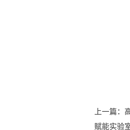
KT-D200 涡旋混匀仪
高通量全自动固相萃取仪
上一篇：
赋能实验