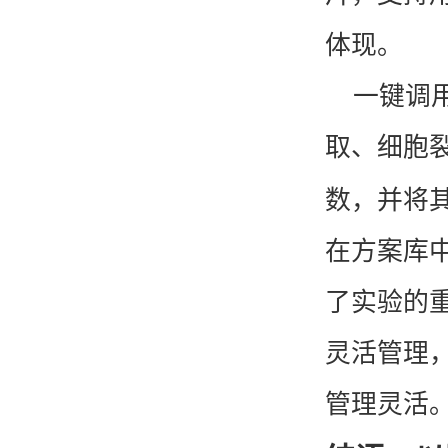
体现。
一键调
全自动磁珠亲和纯化仪
取、细胞
数，并将
在方案库
了实验的
灵活管理
KT-D600 多管涡旋混匀仪
管理灵活