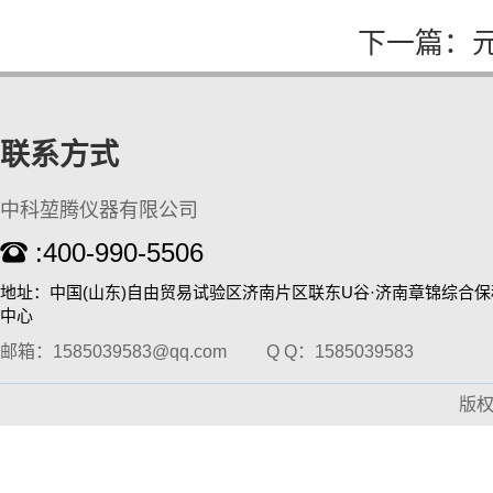
下一篇：
刀式研磨仪
联系方式
中科堃腾仪器有限公司
:400-990-5506
地址：中国(山东)自由贸易试验区济南片区联东U谷·济南章锦综合
中心
邮箱：1585039583@qq.com
Q Q：1585039583
全自动标准溶液配制仪
版