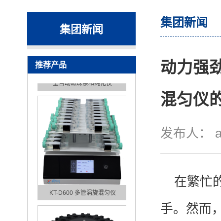
集团新闻
集团新闻
动力强
推荐产品
全自动磁珠亲和纯化仪
混匀仪
发布人：
在繁忙
KT-D600 多管涡旋混匀仪
手。然而