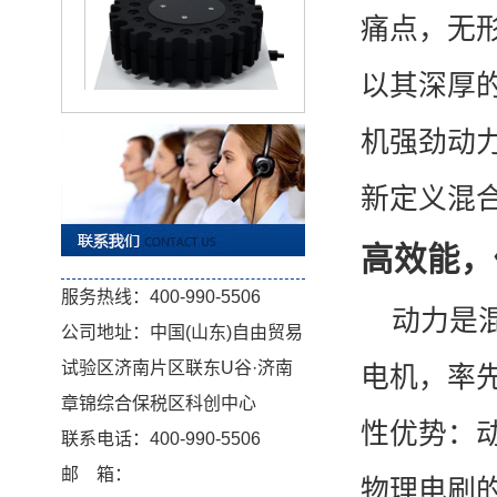
痛点，无
以其深厚
机强劲动
KT-D500 多管涡旋混匀仪
新定义混
高效能，
服务热线：400-990-5506
动力是
公司地址：中国(山东)自由贸易
试验区济南片区联东U谷·济南
电机，率
章锦综合保税区科创中心
KT-D300 多管涡旋混匀仪
性优势：
联系电话：400-990-5506
邮 箱：
物理电刷