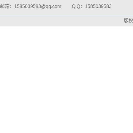
邮箱：1585039583@qq.com
Q Q：1585039583
版
刀式研磨仪
全自动标准溶液配制仪