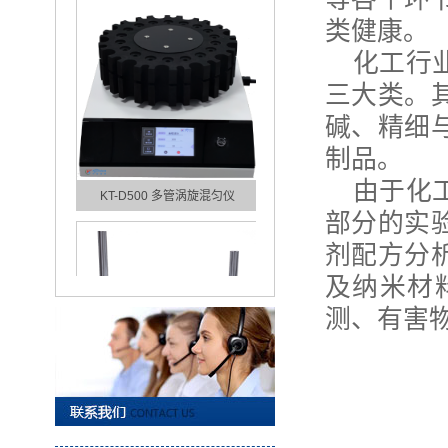
类健康。
化工行
三大类。
碱、精细
制品。
KT-D500 多管涡旋混匀仪
由于化
部分的实
剂配方分
及纳米材
测、有害
KT-D300 多管涡旋混匀仪