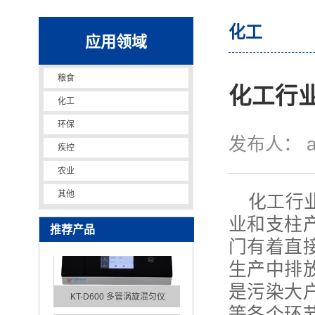
化工
应用领域
粮食
化工行
化工
环保
全自动磁珠亲和纯化仪
发布人：
疾控
农业
其他
化工行
业和支柱
推荐产品
门有着直
生产中排
是污染大
KT-D600 多管涡旋混匀仪
等各个环